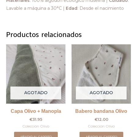
Materiales
: 100% algodón ecológico muselina |
Cuidado
:
Lavable a máquina a 30°C |
Edad
: Desde el nacimiento
Productos relacionados
AGOTADO
AGOTADO
Capa Olivo + Manopla
Babero bandana Olivo
€
31.95
€
12.00
Colección Olivo
Colección Olivo
AÑADIR AL CARRITO
AÑADIR AL CARRITO