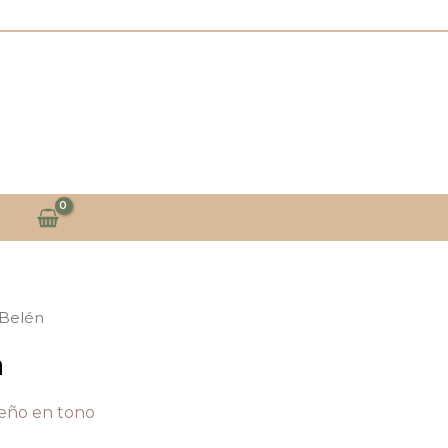
 Belén
n
eño en tono