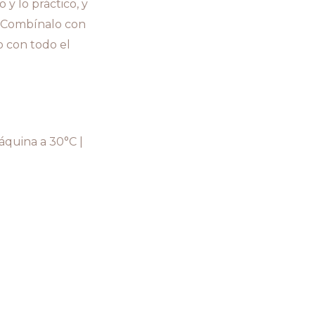
y lo práctico, y
. Combínalo con
o con todo el
áquina a 30°C |