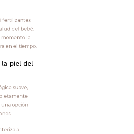
 fertilizantes
alud del bebé.
er momento la
ra en el tiempo.
la piel del
ógico suave,
ompletamente
s una opción
ones.
teriza a