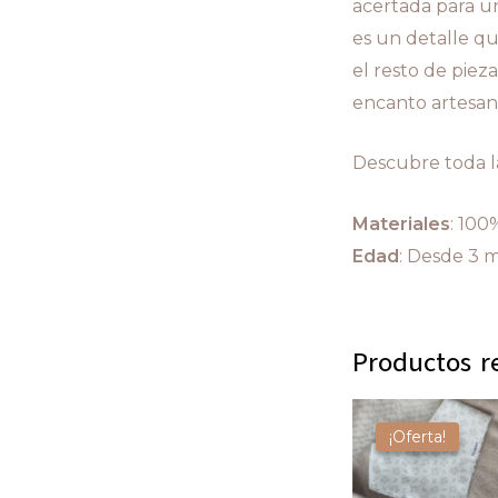
acertada para un
es un detalle q
el resto de piez
encanto artesan
Descubre toda 
Materiales
: 100
Edad
: Desde 3 
Productos r
¡Oferta!
¡Oferta!