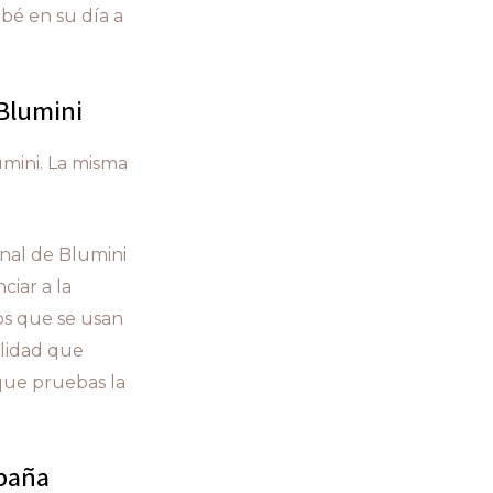
bé en su día a
Blumini
umini. La misma
anal de Blumini
ciar a la
os que se usan
alidad que
 que pruebas la
paña