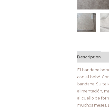
Description
V
El bandana bebé 
con el bebé. Com
bandana. Su teji
alimentación, ma
al cuello de fo
muchos meses. E