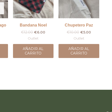
ago
Bandana Noel
Chupetero Paz
€
12.00
€
6.00
€
10.00
€
5.00
Outlet
Outlet
AÑADIR AL
AÑADIR AL
CARRITO
CARRITO