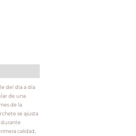
e del día a día
ular de una
ames de la
rchete se ajusta
é durante
imera calidad,