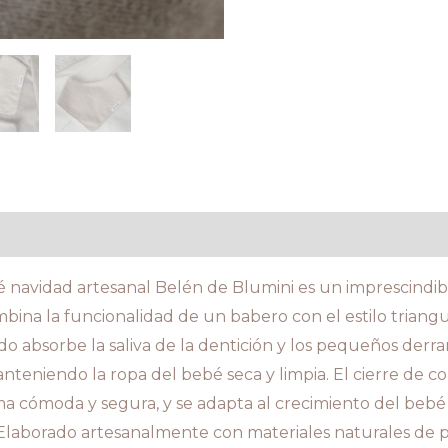
aloraciones (0)
navidad artesanal Belén de Blumini es un imprescindibl
bina la funcionalidad de un babero con el estilo triang
do absorbe la saliva de la dentición y los pequeños derr
nteniendo la ropa del bebé seca y limpia. El cierre de co
rma cómoda y segura, y se adapta al crecimiento del beb
laborado artesanalmente con materiales naturales de pr