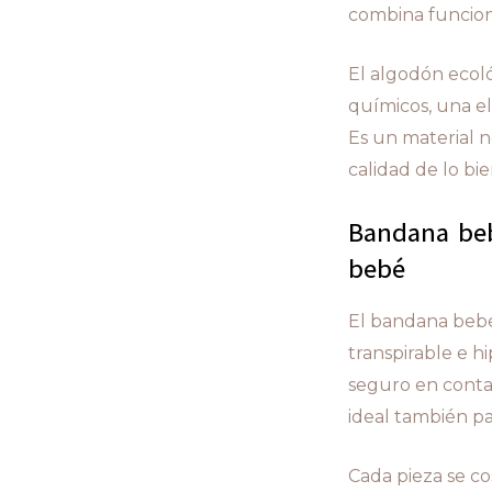
combina funcion
El algodón ecológ
químicos, una e
Es un material 
calidad de lo bi
Bandana beb
bebé
El bandana bebé
transpirable e h
seguro en contac
ideal también par
Cada pieza se co