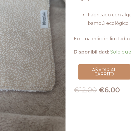
Fabricado con alg
bambú ecológico.
En una edición limitada 
Disponibilidad:
Solo que
AÑADIR AL
CARRITO
€
12.00
€
6.00