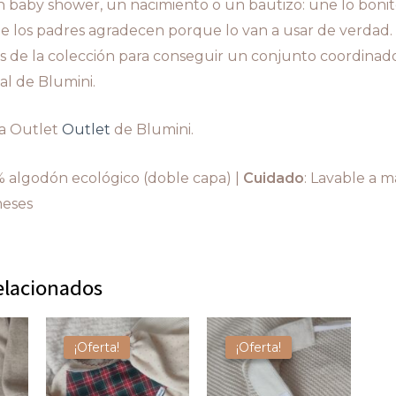
 baby shower, un nacimiento o un bautizo: une lo bonito 
ue los padres agradecen porque lo van a usar de verdad
as de la colección para conseguir un conjunto coordinad
al de Blumini.
la Outlet
Outlet
de Blumini.
% algodón ecológico (doble capa) |
Cuidado
: Lavable a m
meses
elacionados
¡Oferta!
¡Oferta!
¡Oferta!
¡Oferta!