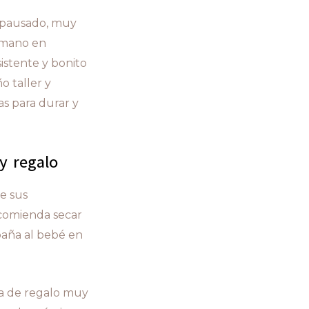
y pausado, muy
a mano en
istente y bonito
o taller y
s para durar y
y regalo
e sus
ecomienda secar
paña al bebé en
ea de regalo muy