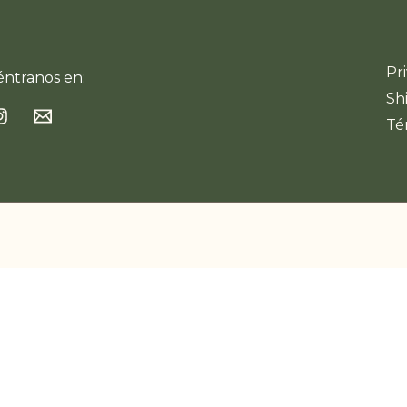
Pr
ntranos en:
Sh
Té