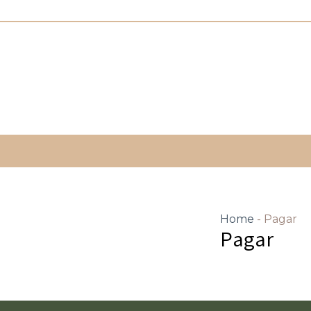
Ir
al
contenido
Home
-
Pagar
Pagar